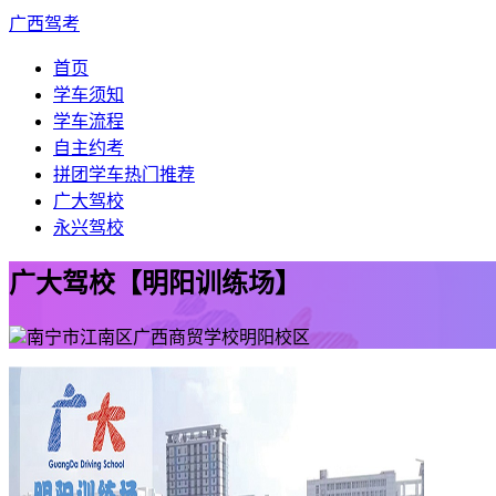
广西驾考
首页
学车须知
学车流程
自主约考
拼团学车
热门推荐
广大驾校
永兴驾校
广大驾校【明阳训练场】
南宁市江南区广西商贸学校明阳校区