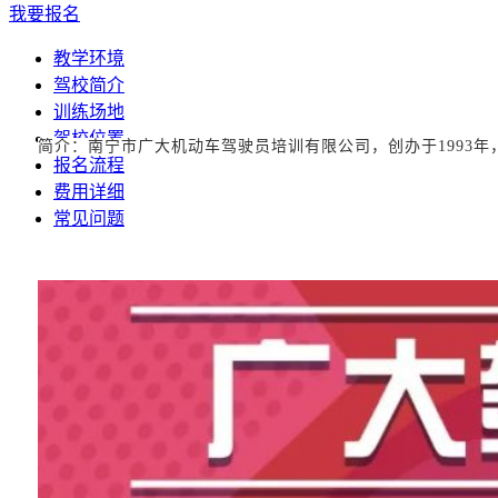
我要报名
教学环境
驾校简介
训练场地
驾校位置
简介：南宁市广大机动车驾驶员培训有限公司，创办于
199
报名流程
费用详细
常见问题