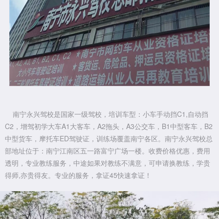
南宁永兴驾校是国家一级驾校，培训车型：小车手动挡C1,自动挡
C2，增驾初学大车A1大客车，A2拖头，A3公交车，B1中型客车，B2
中型货车，摩托车ED驾驶证，训练场覆盖南宁各区。南宁永兴驾校总
部地址位于：南宁江南区五一路富宁广场一楼。收费价格优惠，费用
透明，专业教练服务，中途如果对教练不满意，可申请换教练，学贵
得师,亦贵得友。专业的服务，拿证45快速拿证！