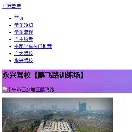
广西驾考
首页
学车须知
学车流程
自主约考
拼团学车
热门推荐
广大驾校
永兴驾校
永兴驾校【鹏飞路训练场】
南宁市西乡塘区鹏飞路