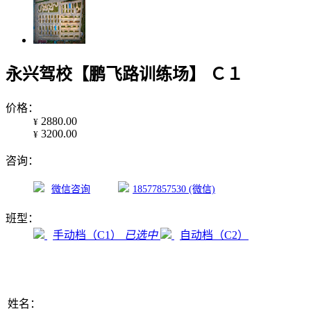
永兴驾校【鹏飞路训练场】 Ｃ１
价
格：
2880.00
¥
3200.00
¥
咨
询：
微信咨询
18577857530 (微信)
班
型：
手动档（C1）
已选中
自动档（C2）
姓
名：